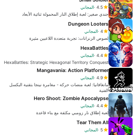
4.5
المجاني
جندي صغير: لعبة إطلاق النار المحمولة ثنائية الأبعاد
Dungeon Looters
4
المجاني
لصوص الزنزانات: تجربة متعددة اللاعبين مثيرة
HexaBattles
4.4
المجاني
HexaBattles: Strategic Hexagonal Territory Conquest
Mangavania: Action Platformer
4.9
المجاني
مانغافانيا: لعبة منصات حركة - مغامرة نينجا بتقنية البكسل
الفنية
Hero Shoot: Zombie Apocalypse
4.4
المجاني
لعبة إطلاق نار زومبي مكثفة مع بناء قاعدة
Tear Them All
5
المجاني