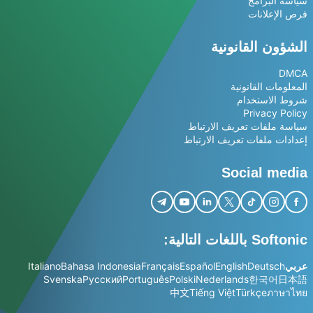
سياسة البرامج
فرص الإعلانات
الشؤون القانونية
DMCA
المعلومات القانونية
شروط الاستخدام
Privacy Policy
سياسة ملفات تعريف الارتباط
إعدادات ملفات تعريف الارتباط
Social media
Softonic باللغات التالية:
عربي
Deutsch
English
Español
Français
Bahasa Indonesia
Italiano
Svenska
Русский
Português
Polski
Nederlands
한국어
日本語
中文
Tiếng Việt
Türkçe
ภาษาไทย