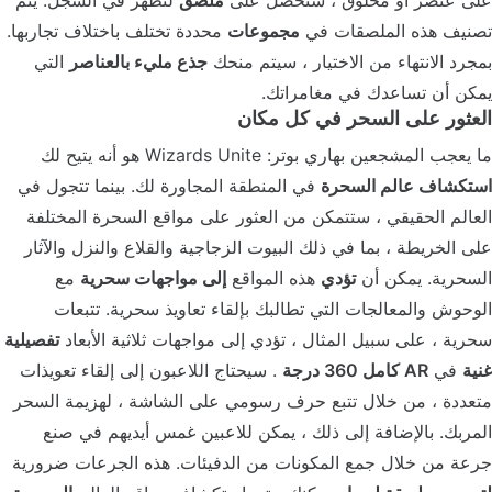
على عنصر أو مخلوق ، ستحصل على
ملصق
لتظهر في السجل. يتم
تصنيف هذه الملصقات في
مجموعات
محددة تختلف باختلاف تجاربها.
بمجرد الانتهاء من الاختيار ، سيتم منحك
جذع مليء بالعناصر
التي
يمكن أن تساعدك في مغامراتك.
العثور على السحر في كل مكان
ما يعجب المشجعين بهاري بوتر: Wizards Unite هو أنه يتيح لك
استكشاف عالم السحرة
في المنطقة المجاورة لك. بينما تتجول في
العالم الحقيقي ، ستتمكن من العثور على مواقع السحرة المختلفة
على الخريطة ، بما في ذلك البيوت الزجاجية والقلاع والنزل والآثار
السحرية. يمكن أن
تؤدي
هذه المواقع
إلى مواجهات سحرية
مع
الوحوش والمعالجات التي تطالبك بإلقاء تعاويذ سحرية. تتبعات
سحرية ، على سبيل المثال ، تؤدي إلى مواجهات ثلاثية الأبعاد
تفصيلية
غنية
في
AR كامل 360 درجة
. سيحتاج اللاعبون إلى إلقاء تعويذات
متعددة ، من خلال تتبع حرف رسومي على الشاشة ، لهزيمة السحر
المربك. بالإضافة إلى ذلك ، يمكن للاعبين غمس أيديهم في صنع
جرعة من خلال جمع المكونات من الدفيئات. هذه الجرعات ضرورية