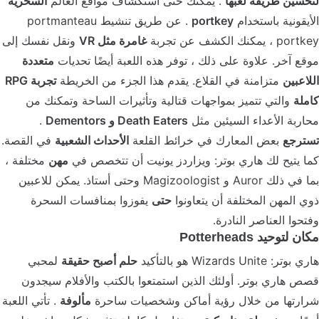
لتحسين طريقة لعبها
. يمكنك حتى استكشاف مواقع العالم
السحرية
الأيقونية باستخدام
portkey
. عن طريق تنشيط portmanteau
portkey ، يمكنك الكشف عن تجربة
غامرة مثل VR
ونقل نفسك إلى
موقع آخر. علاوة على ذلك ، توفر هذه اللعبة أيضًا تحديات
متعددة
اللاعبين
متزامنة في القلاع. يقدم هذا الجزء من الخريطة
تجربة RPG
كاملة
والتي تتميز بمواجهات قتالية وتأثيرات الساحة وتمكنك من
محاربة الأعداء السيئين مثل
Death Eaters و Dementors
.
تسترجع
بعض المعارك في خرائط القلعة
الأحداث الشعبية
في القصة.
كما يتيح لك هاري بوتر: ويزاردز يونيت أن تتخصص في
مهن
مختلفة ،
بما في ذلك Auror و Magizoologist وحتى أستاذ. يمكن للاعبين
ذوي المهن المختلفة أن يتعاونوا
حتى
يفوزوا بمنافسات السحرة
وفتحوا العناصر النادرة.
مكان لتوحيد Potterheads
هاري بوتر: Wizards Unite هو بالتأكيد
حلم أصبح حقيقة
لمحبي
قصص هاري بوتر. أولئك الذين استمتعوا بالكتب والأفلام سيجدون
شرارتها من خلال رؤية أماكن وشخصيات ساحرة
مألوفة
. تأتي اللعبة