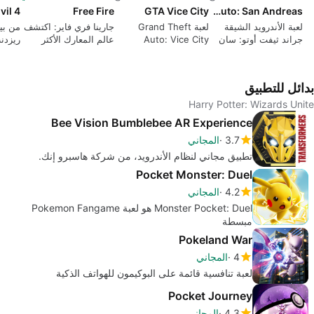
vil 4
Free Fire
GTA Vice City
Grand Theft Auto: San Andreas
لعبة الأندرويد الشيقة
لعبة Grand Theft
جارينا فري فاير: اكتشف
من بي
جراند ثيفت أوتو: سان
Auto: Vice City
عالم المعارك الأكثر
ريزدن
اندرياس
للحصول على الأكشن
شدة!
بدائل للتطبيق
Harry Potter: Wizards Unite
Bee Vision Bumblebee AR Experience
3.7
المجاني
تطبيق مجاني لنظام الأندرويد، من شركة هاسبرو إنك.
Pocket Monster: Duel
4.2
المجاني
Monster Pocket: Duel هو لعبة Pokemon Fangame
مبسطة
Pokeland War
4
المجاني
لعبة تنافسية قائمة على البوكيمون للهواتف الذكية
Pocket Journey
4.3
المجاني