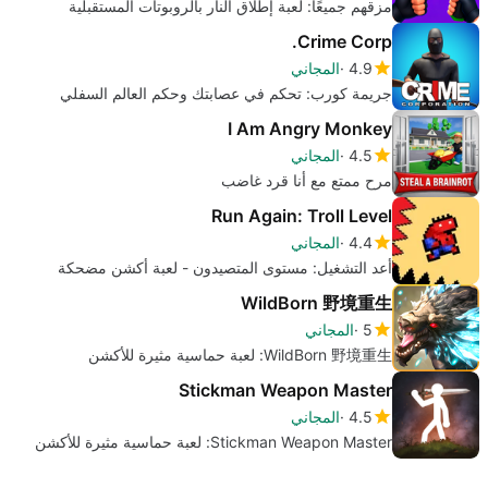
مزقهم جميعًا: لعبة إطلاق النار بالروبوتات المستقبلية
Crime Corp.
4.9
المجاني
جريمة كورب: تحكم في عصابتك وحكم العالم السفلي
I Am Angry Monkey
4.5
المجاني
مرح ممتع مع أنا قرد غاضب
Run Again: Troll Level
4.4
المجاني
أعد التشغيل: مستوى المتصيدون - لعبة أكشن مضحكة
WildBorn 野境重生
5
المجاني
WildBorn 野境重生: لعبة حماسية مثيرة للأكشن
Stickman Weapon Master
4.5
المجاني
Stickman Weapon Master: لعبة حماسية مثيرة للأكشن