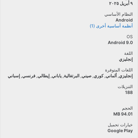
٩ أبريل ٢٠٢٥
النظام الأساسي
Android
أنظمة أساسية أخرى (1)
OS
Android 9.0
اللغة
إنجليزي
اللغات المتوفرة
إنجليزي
ألماني
كوري
صيني
البرتغالية
ياباني
إيطالي
فرنسي
إسباني
التنزيلات
188
الحجم
94.01 MB
خيارات تحميل
Google Play