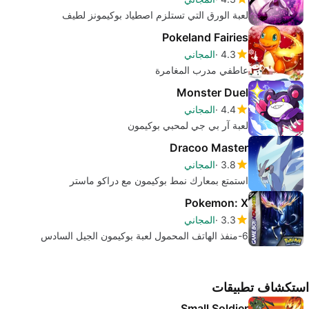
لعبة الورق التي تستلزم اصطياد بوكيمونز لطيف
Pokeland Fairies
4.3
المجاني
عاطفي مدرب المغامرة
Monster Duel
4.4
المجاني
لعبة آر بي جي لمحبي بوكيمون
Dracoo Master
3.8
المجاني
استمتع بمعارك نمط بوكيمون مع دراكو ماستر
Pokemon: X
3.3
المجاني
6-منفذ الهاتف المحمول لعبة بوكيمون الجيل السادس
استكشاف تطبيقات
Small Soldier